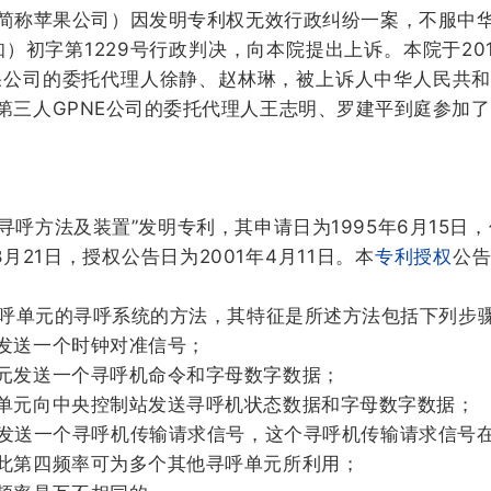
简称苹果公司）因发明专利权无效行政纠纷一案，不服中
）初字第1229号行政判决，向本院提出上诉。本院于201
苹果公司的委托代理人徐静、赵林琳，被上诉人中华人民共
第三人GPNE公司的委托代理人王志明、罗建平到庭参加
3号“寻呼方法及装置”发明专利，其申请日为1995年6月15日
8月21日，授权公告日为2001年4月11日。本
专利授权
公告
寻呼单元的寻呼系统的方法，其特征是所述方法包括下列步
发送一个时钟对准信号；
元发送一个寻呼机命令和字母数字数据；
单元向中央控制站发送寻呼机状态数据和字母数字数据；
发送一个寻呼机传输请求信号，这个寻呼机传输请求信号
此第四频率可为多个其他寻呼单元所利用；